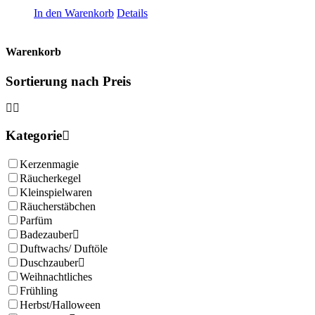
In den Warenkorb
Details
Warenkorb
Sortierung nach Preis
Kategorie
Kerzenmagie
Räucherkegel
Kleinspielwaren
Räucherstäbchen
Parfüm
Badezauber
Duftwachs/ Duftöle
Duschzauber
Weihnachtliches
Frühling
Herbst/Halloween