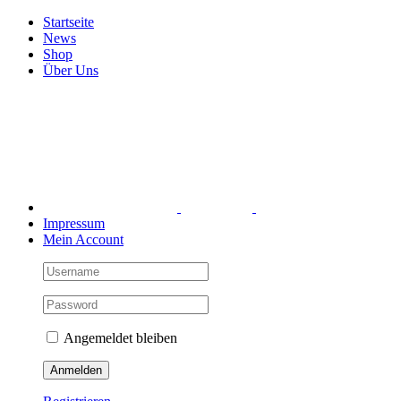
Zum
Startseite
Inhalt
News
springen
Shop
Über Uns
Impressum
Mein Account
Angemeldet bleiben