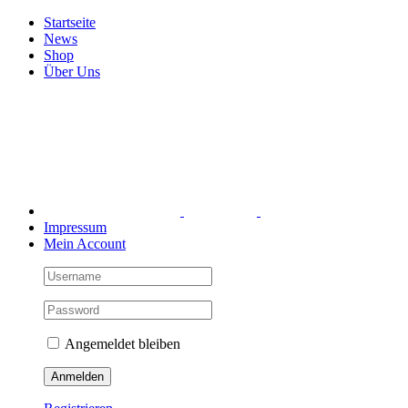
Zum
Startseite
Inhalt
News
springen
Shop
Über Uns
Impressum
Mein Account
Angemeldet bleiben